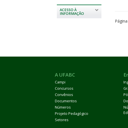
ACESSO À
INFORMAÇÃO
Página
A UFABC
E
Campi
In
Concursos
Gr
Convênios
Pó
Documentos
Do
Números
Nú
Ed
Projeto Pedagógico
Setores