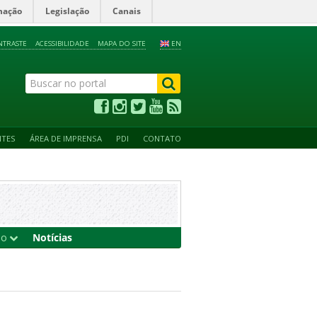
mação
Legislação
Canais
NTRASTE
ACESSIBILIDADE
MAPA DO SITE
EN
NTES
ÁREA DE IMPRENSA
PDI
CONTATO
ão
Notícias