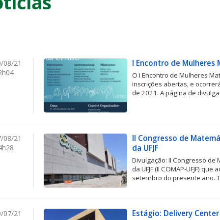
tícias
I Encontro de Mulheres
/08/21
2h04
O I Encontro de Mulheres M
inscrições abertas, e ocorre
de 2021. A página de divulgaç
II Congresso de Matemá
/08/21
4h28
da UFJF
Divulgação: II Congresso de
da UFJF (II COMAP-UFJF) que a
setembro do presente ano. T
Estágio: Delivery Center
/07/21