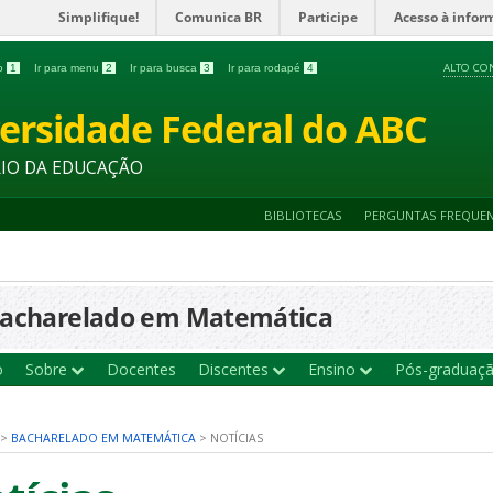
Simplifique!
Comunica BR
Participe
Acesso à infor
ALTO CO
do
1
Ir para menu
2
Ir para busca
3
Ir para rodapé
4
ersidade Federal do ABC
RIO DA EDUCAÇÃO
BIBLIOTECAS
PERGUNTAS FREQUE
acharelado em Matemática
o
Sobre
Docentes
Discentes
Ensino
Pós-graduaç
>
BACHARELADO EM MATEMÁTICA
>
NOTÍCIAS