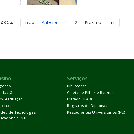
 2 de 2
Início
Anterior
1
2
Próximo
Fim
nsino
Serviços
gresso
Bibliotecas
aduação
Coleta de Pilhas e Baterias
s-Graduação
Fretado UFABC
centes
Registros de Diplomas
cleo de Tecnologias
Restaurantes Universitários (RU)
ucacionais (NTE)