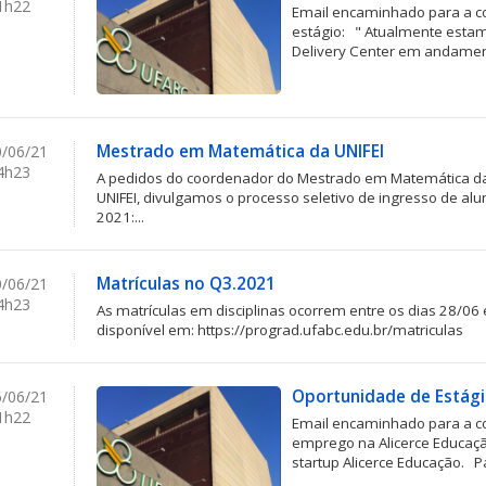
1h22
Email encaminhado para a c
estágio: " Atualmente esta
Delivery Center em andament
Mestrado em Matemática da UNIFEI
/06/21
4h23
A pedidos do coordenador do Mestrado em Matemática da 
UNIFEI, divulgamos o processo seletivo de ingresso de a
2021:...
Matrículas no Q3.2021
/06/21
4h23
As matrículas em disciplinas ocorrem entre os dias 28/06
disponível em: https://prograd.ufabc.edu.br/matriculas
Oportunidade de Estág
/06/21
1h22
Email encaminhado para a c
emprego na Alicerce Educaçã
startup Alicerce Educação. Pa