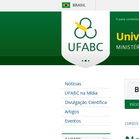
BRASIL
Ir para conteú
Univ
MINISTÉ
Notícias
B
UFABC na Mídia
Divulgação Científica
Iníci
Artigos
Eventos
CURSOS