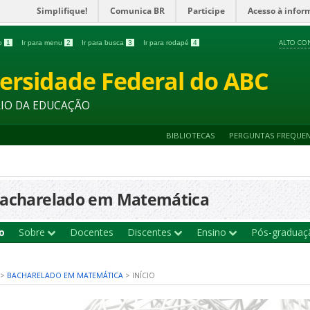
Simplifique!
Comunica BR
Participe
Acesso à infor
ALTO CO
do
1
Ir para menu
2
Ir para busca
3
Ir para rodapé
4
ersidade Federal do ABC
RIO DA EDUCAÇÃO
BIBLIOTECAS
PERGUNTAS FREQUE
acharelado em Matemática
io
Sobre
Docentes
Discentes
Ensino
Pós-gradua
>
BACHARELADO EM MATEMÁTICA
>
INÍCIO