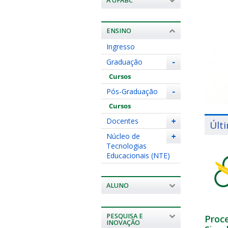
A UFABC
ENSINO
Ingresso
Graduação
-
Cursos
Pós-Graduação
-
Cursos
Docentes
+
Últ
Núcleo de
+
Tecnologias
Educacionais (NTE)
ALUNO
PESQUISA E
Proce
INOVAÇÃO