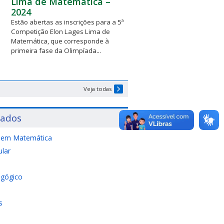
Lima de Matemática –
2024
Estão abertas as inscrições para a 5ª
Competição Elon Lages Lima de
Matemática, que corresponde à
primeira fase da Olimpíada...
Veja todas
sados
 em Matemática
ular
agógico
s