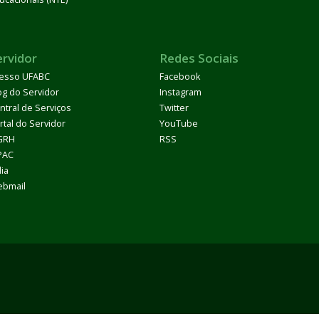
ervidor
Redes Sociais
esso UFABC
Facebook
og do Servidor
Instagram
ntral de Serviços
Twitter
rtal do Servidor
YouTube
GRH
RSS
PAC
dia
bmail