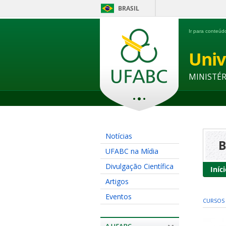
BRASIL
Ir para conteú
Univ
MINISTÉ
Notícias
B
UFABC na Mídia
Divulgação Científica
Iníc
Artigos
Eventos
CURSOS