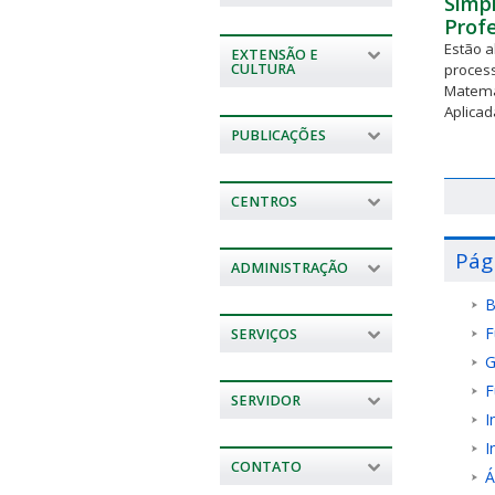
Simpl
Profe
Estão a
EXTENSÃO E
process
CULTURA
Matemá
Aplicad
PUBLICAÇÕES
CENTROS
Pág
ADMINISTRAÇÃO
B
F
SERVIÇOS
G
F
SERVIDOR
I
I
CONTATO
Á