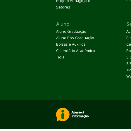
Projeto Pedagógico
Setores
Aluno
S
Aluno Graduação
Ac
Aluno Pós-Graduação
Bl
Bolsas e Auxílios
Ce
Calendário Acadêmico
Po
Tidia
SI
SI
Ti
We