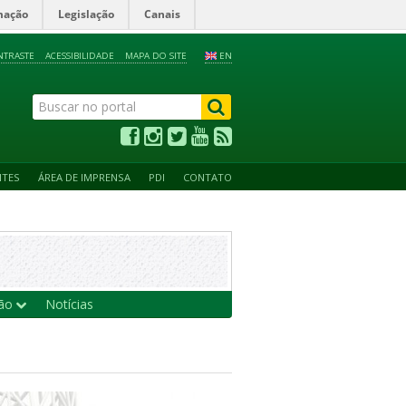
mação
Legislação
Canais
NTRASTE
ACESSIBILIDADE
MAPA DO SITE
EN
NTES
ÁREA DE IMPRENSA
PDI
CONTATO
ção
Notícias