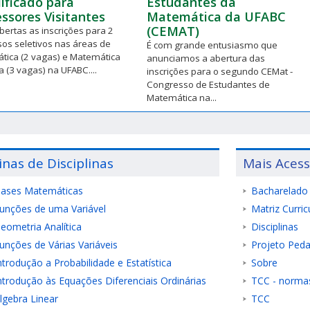
ificado para
Estudantes da
ssores Visitantes
Matemática da UFABC
(CEMAT)
bertas as inscrições para 2
os seletivos nas áreas de
É com grande entusiasmo que
tica (2 vagas) e Matemática
anunciamos a abertura das
a (3 vagas) na UFABC....
inscrições para o segundo CEMat -
Congresso de Estudantes de
Matemática na...
inas de Disciplinas
Mais Aces
ases Matemáticas
Bacharelado
unções de uma Variável
Matriz Curric
eometria Analítica
Disciplinas
unções de Várias Variáveis
Projeto Ped
ntrodução a Probabilidade e Estatística
Sobre
ntrodução às Equações Diferenciais Ordinárias
TCC - norma
lgebra Linear
TCC