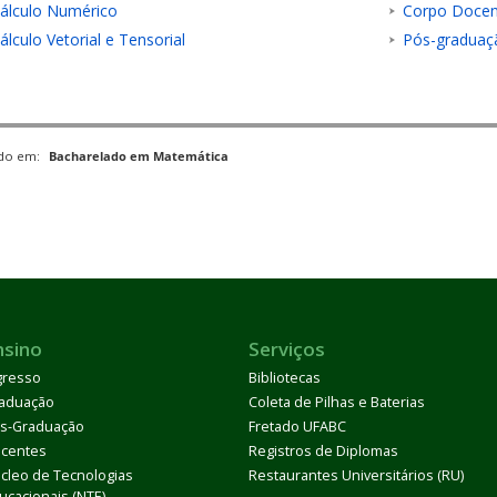
álculo Numérico
Corpo Docen
álculo Vetorial e Tensorial
Pós-graduaç
ado em:
Bacharelado em Matemática
nsino
Serviços
gresso
Bibliotecas
aduação
Coleta de Pilhas e Baterias
s-Graduação
Fretado UFABC
centes
Registros de Diplomas
cleo de Tecnologias
Restaurantes Universitários (RU)
ucacionais (NTE)