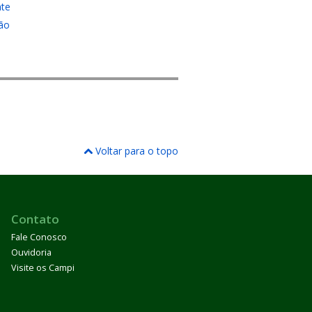
te
ão
Voltar para o topo
Contato
Fale Conosco
Ouvidoria
Visite os Campi