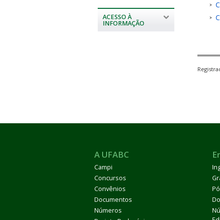
C
C
ACESSO À
INFORMAÇÃO
Registr
A UFABC
E
Campi
In
Concursos
Gr
Convênios
Pó
Documentos
Do
Números
Nú
Ed