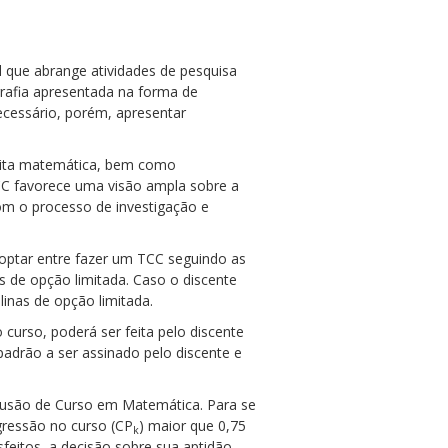
l que abrange atividades de pesquisa
grafia apresentada na forma de
ecessário, porém, apresentar
crita matemática, bem como
 TCC favorece uma visão ampla sobre a
om o processo de investigação e
optar entre fazer um TCC seguindo as
 de opção limitada. Caso o discente
linas de opção limitada.
curso, poderá ser feita pelo discente
adrão a ser assinado pelo discente e
clusão de Curso em Matemática. Para se
ogressão no curso (CP
) maior que 0,75
k
sfeitos, a decisão sobre sua aptidão