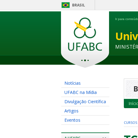
BRASIL
Ir para conteú
Univ
MINISTÉ
Notícias
B
UFABC na Mídia
Divulgação Científica
Iníci
Artigos
Eventos
CURSOS