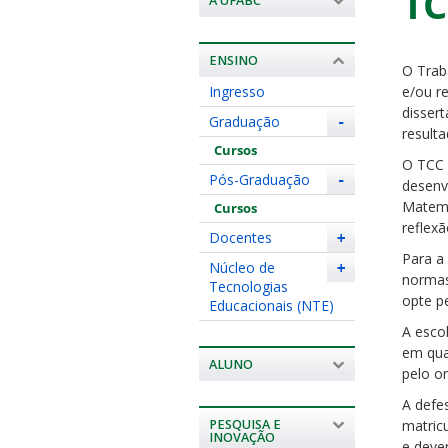
TC
A UFABC
ENSINO
O Trab
Ingresso
e/ou r
disser
Graduação
-
resulta
Cursos
O TCC 
Pós-Graduação
-
desenv
Matemá
Cursos
reflex
Docentes
+
Para a
Núcleo de
+
normas
Tecnologias
opte p
Educacionais (NTE)
A esco
em qua
ALUNO
pelo or
A defe
PESQUISA E
matricu
INOVAÇÃO
e dever