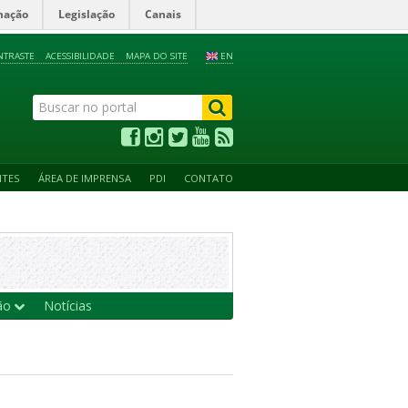
mação
Legislação
Canais
NTRASTE
ACESSIBILIDADE
MAPA DO SITE
EN
NTES
ÁREA DE IMPRENSA
PDI
CONTATO
ção
Notícias