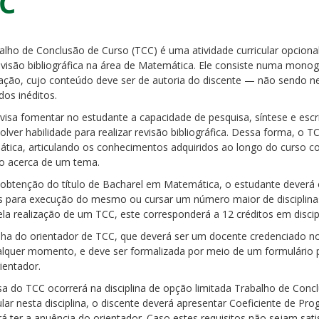
C
alho de Conclusão de Curso (TCC) é uma atividade curricular opciona
evisão bibliográfica na área de Matemática. Ele consiste numa mono
tação, cujo conteúdo deve ser de autoria do discente — não sendo n
dos inéditos.
visa fomentar no estudante a capacidade de pesquisa, síntese e es
olver habilidade para realizar revisão bibliográfica. Dessa forma, o
tica, articulando os conhecimentos adquiridos ao longo do curso c
ão acerca de um tema.
 obtenção do título de Bacharel em Matemática, o estudante deverá 
 para execução do mesmo ou cursar um número maior de disciplinas
ela realização de um TCC, este corresponderá a 12 créditos em discip
lha do orientador de TCC, que deverá ser um docente credenciado no 
lquer momento, e deve ser formalizada por meio de um formulário p
ientador.
sa do TCC ocorrerá na disciplina de opção limitada Trabalho de Con
lar nesta disciplina, o discente deverá apresentar Coeficiente de Pr
á ter a anuência do orientador. Caso estes requisitos não sejam sati