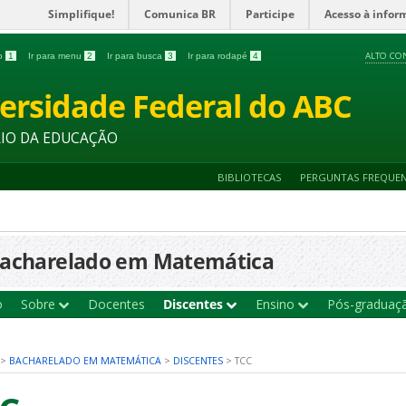
Simplifique!
Comunica BR
Participe
Acesso à infor
ALTO CO
do
1
Ir para menu
2
Ir para busca
3
Ir para rodapé
4
ersidade Federal do ABC
RIO DA EDUCAÇÃO
BIBLIOTECAS
PERGUNTAS FREQUE
acharelado em Matemática
o
Sobre
Docentes
Discentes
Ensino
Pós-gradua
>
BACHARELADO EM MATEMÁTICA
>
DISCENTES
>
TCC