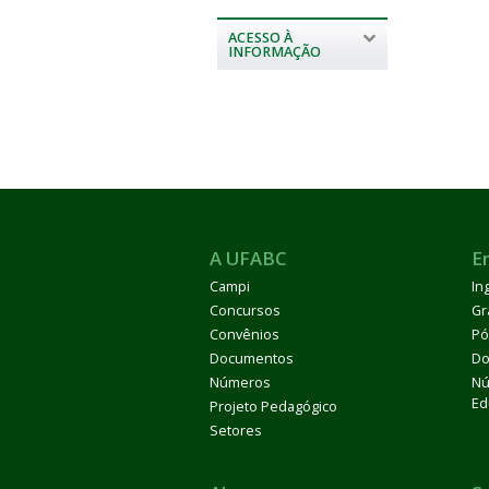
ACESSO À
INFORMAÇÃO
A UFABC
E
Campi
In
Concursos
Gr
Convênios
Pó
Documentos
Do
Números
Nú
Ed
Projeto Pedagógico
Setores