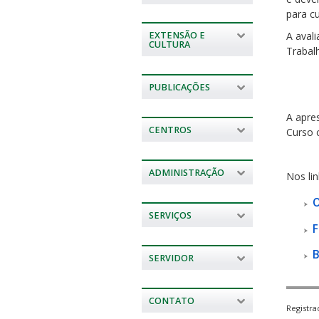
para c
EXTENSÃO E
A avali
CULTURA
Trabal
I. av
PUBLICAÇÕES
II. ap
A apre
CENTROS
Curso 
ADMINISTRAÇÃO
Nos li
O
SERVIÇOS
F
B
SERVIDOR
CONTATO
Registr