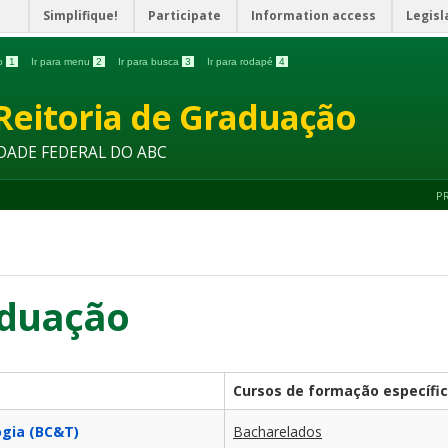
Simplifique!
Participate
Information access
Legisl
do
1
Ir para menu
2
Ir para busca
3
Ir para rodapé
4
Reitoria de Graduação
DADE FEDERAL DO ABC
P
aduação
Cursos de formação específi
ogia (BC&T)
Bacharelados