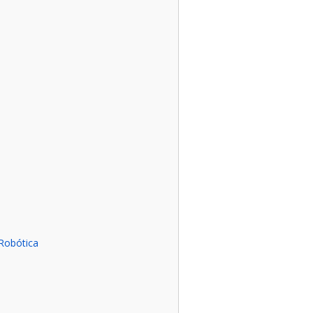
o
Robótica
o