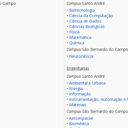
do Campo
Campus
Santo André
•
Biotecnologia
•
Ciência da Computação
•
Ciência de Dados
•
Ciências Biológicas
•
Física
•
Matemática
•
Química
Campus
São Bernardo do Camp
•
Neurociência
Engenharias
Campus
Santo André
•
Ambiental e Urbana
•
Energia
•
Informação
•
Instrumentação, Automação e 
•
Materiais
Campus
São Bernardo do Camp
•
Aeroespacial
•
Biomédica