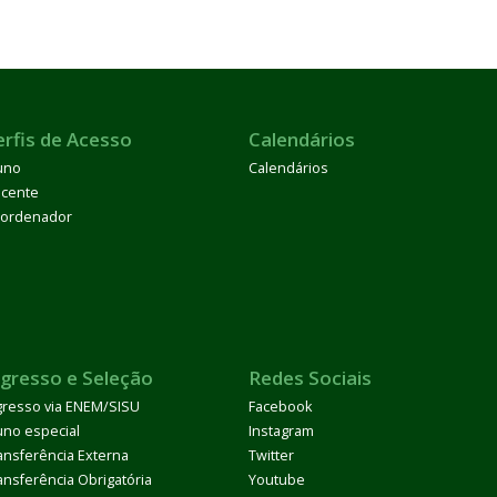
erfis de Acesso
Calendários
uno
Calendários
cente
ordenador
ngresso e Seleção
Redes Sociais
gresso via ENEM/SISU
Facebook
uno especial
Instagram
ansferência Externa
Twitter
ansferência Obrigatória
Youtube