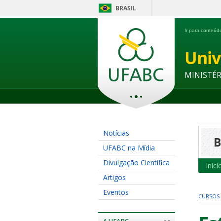
BRASIL
Ir para conteú
Univ
MINISTÉ
Notícias
B
UFABC na Mídia
Divulgação Científica
Iníci
Artigos
Eventos
CURSOS