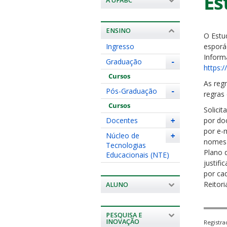
Es
A UFABC
ENSINO
O Estu
Ingresso
esporá
Inform
Graduação
-
https:/
Cursos
As regr
Pós-Graduação
-
regras
Cursos
Solici
Docentes
por do
+
por e-m
Núcleo de
+
nomes 
Tecnologias
Plano 
Educacionais (NTE)
justifi
por ca
Reitor
ALUNO
PESQUISA E
INOVAÇÃO
Registr