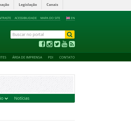
mação
Legislação
Canais
NTRASTE
ACESSIBILIDADE
MAPA DO SITE
EN
NTES
ÁREA DE IMPRENSA
PDI
CONTATO
ção
Notícias