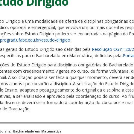
tudo Dirigido
do Dirigido é uma modalidade de oferta de disciplinas obrigatórias 
dico, opcional e emergencial, que envolva um ou mais docentes resp
ações sobre Estudo Dirigido podem ser encontradas na página da Pr
/prograd.ufabc.edu.br/estudo-dirigido
as gerais do Estudo Dirigido são definidas pela
Resolução CG nº 20/
 específicas para o Bacharelado em Matemática, definidas pela
Porta
tações do Estudo Dirigido para disciplinas obrigatórias do Bacharela
centes com credenciamento vigente no curso, de forma voluntária, 
ail. A solicitação poderá ser feita a qualquer momento, deverá ser d
dos alunos que cursarão a disciplina. A solicitação do Estudo Dirigi
de Ensino, adaptado pedagogicamente do original da disciplina a est
cativas, a ser analisado e aprovado pela coordenação do curso. Ao fin
da discente deverá ser informado à coordenação do curso por e-mail 
ia de Graduação.
ado em:
Bacharelado em Matemática