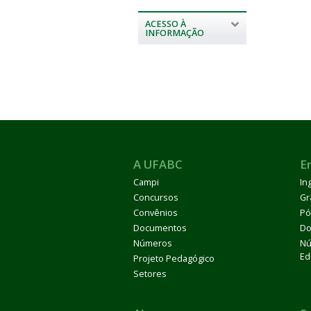
ACESSO À
INFORMAÇÃO
A UFABC
E
Campi
In
Concursos
Gr
Convênios
Pó
Documentos
Do
Números
Nú
Ed
Projeto Pedagógico
Setores