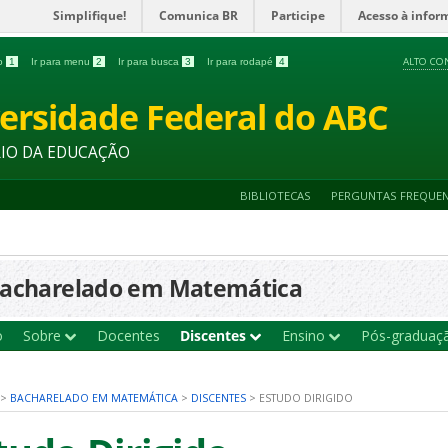
Simplifique!
Comunica BR
Participe
Acesso à infor
ALTO CO
do
1
Ir para menu
2
Ir para busca
3
Ir para rodapé
4
ersidade Federal do ABC
RIO DA EDUCAÇÃO
BIBLIOTECAS
PERGUNTAS FREQUE
acharelado em Matemática
o
Sobre
Docentes
Discentes
Ensino
Pós-gradua
>
BACHARELADO EM MATEMÁTICA
>
DISCENTES
>
ESTUDO DIRIGIDO