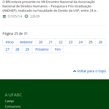
O BRI esteve presente no VIII Encontro Nacional da Associação
Nacional de Direitos Humanos – Pesquisa e Pós-Graduação
(ANDHEP), realizado na Faculdade de Direito da USP, entre 28 e...
07/05/14
22h39
Página 25 de 31
Início
Anterior
20
21
22
23
24
25
26
27
28
29
Próximo
Fim
Voltar para o topo
A UFABC
Campi
Concursos