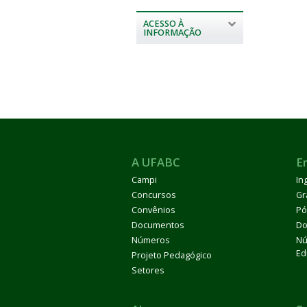
ACESSO À
INFORMAÇÃO
A UFABC
E
Campi
In
Concursos
Gr
Convênios
Pó
Documentos
Do
Números
Nú
Ed
Projeto Pedagógico
Setores