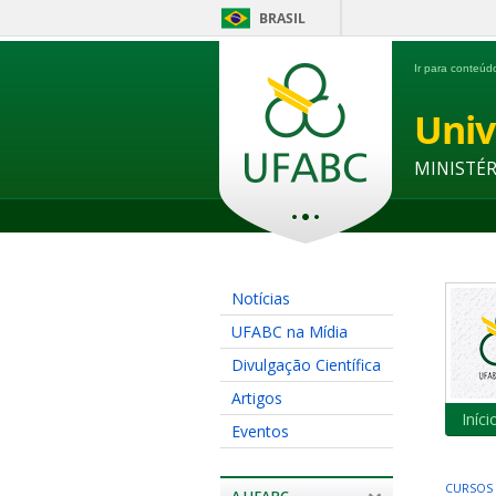
BRASIL
Ir para conteú
Univ
MINISTÉ
Notícias
UFABC na Mídia
Divulgação Científica
Artigos
Iníci
Eventos
CURSOS