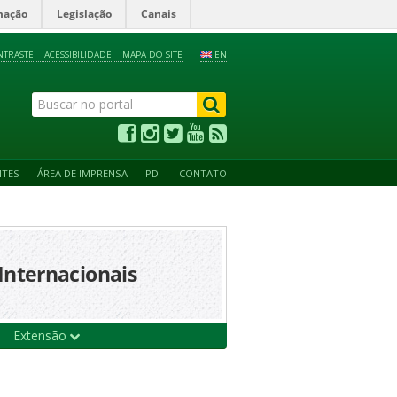
mação
Legislação
Canais
NTRASTE
ACESSIBILIDADE
MAPA DO SITE
EN
NTES
ÁREA DE IMPRENSA
PDI
CONTATO
Internacionais
Extensão