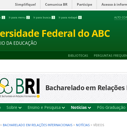
Simplifique!
Comunica BR
Participe
Acesso à infor
ALTO CO
do
1
Ir para menu
2
Ir para busca
3
Ir para rodapé
4
ersidade Federal do ABC
RIO DA EDUCAÇÃO
BIBLIOTECAS
PERGUNTAS FREQUE
Bacharelado em Relações 
o
Sobre
Ensino e Pesquisa
Notícias
Pós-Graduação
>
BACHARELADO EM RELAÇÕES INTERNACIONAIS
>
NOTÍCIAS
>
VÍDEOS