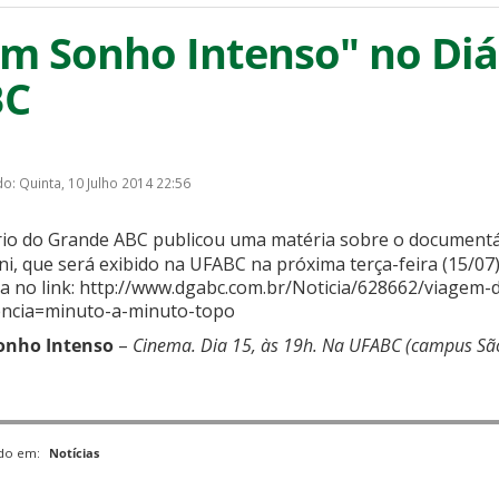
m Sonho Intenso" no Diá
BC
o: Quinta, 10 Julho 2014 22:56
rio do Grande ABC publicou uma matéria sobre o documentá
i, que será exibido na UFABC na próxima terça-feira (15/07
a no link: http://www.dgabc.com.br/Noticia/628662/viagem-d
encia=minuto-a-minuto-topo
onho Intenso
–
Cinema. Dia 15, às 19h. Na UFABC (campus São
ado em:
Notícias