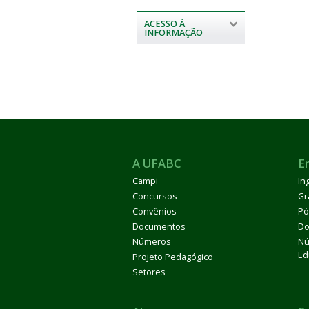
ACESSO À
INFORMAÇÃO
A UFABC
E
Campi
In
Concursos
Gr
Convênios
Pó
Documentos
Do
Números
Nú
Ed
Projeto Pedagógico
Setores