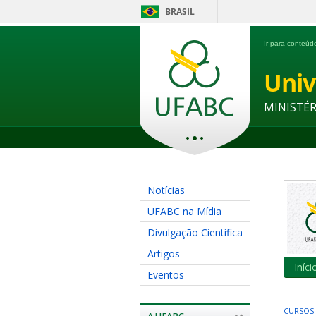
BRASIL
Ir para conteú
Univ
MINISTÉ
Notícias
UFABC na Mídia
Divulgação Científica
Artigos
Iníci
Eventos
CURSOS