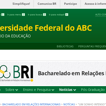
Simplifique!
Comunica BR
Participe
Acesso à infor
ALTO CO
do
1
Ir para menu
2
Ir para busca
3
Ir para rodapé
4
ersidade Federal do ABC
RIO DA EDUCAÇÃO
BIBLIOTECAS
PERGUNTAS FREQUE
Bacharelado em Relações 
o
Sobre
Ensino e Pesquisa
Notícias
Pós-Graduação
>
BACHARELADO EM RELAÇÕES INTERNACIONAIS
>
NOTÍCIAS
>
"UM SONHO INTENSO"