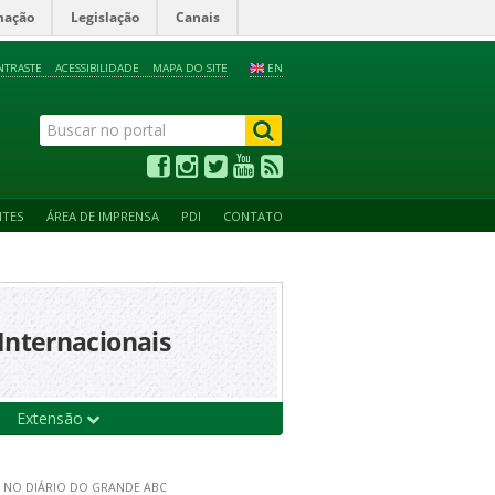
mação
Legislação
Canais
NTRASTE
ACESSIBILIDADE
MAPA DO SITE
EN
NTES
ÁREA DE IMPRENSA
PDI
CONTATO
Internacionais
Extensão
 NO DIÁRIO DO GRANDE ABC