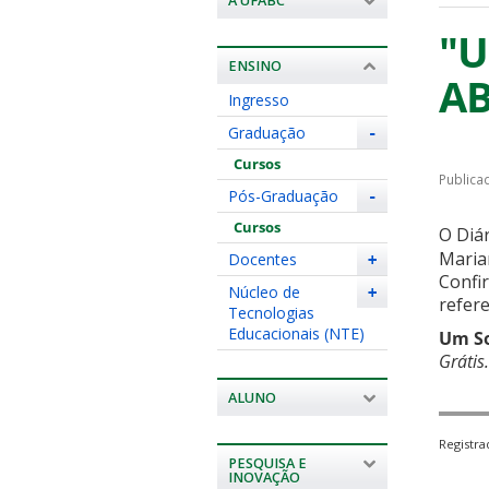
A UFABC
"U
ENSINO
A
Ingresso
Graduação
-
Cursos
Publicad
Pós-Graduação
-
Cursos
O Diá
Marian
Docentes
+
Confir
Núcleo de
+
refer
Tecnologias
Educacionais (NTE)
Um S
Grátis.
ALUNO
Registr
PESQUISA E
INOVAÇÃO