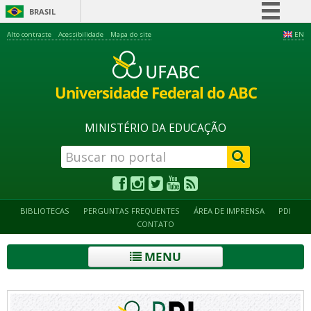
BRASIL
Simplifique!
Alto contraste
Acessibilidade
Mapa do site
EN
Comunica BR
Participe
Universidade Federal do ABC
Acesso à informação
Legislação
MINISTÉRIO DA EDUCAÇÃO
Canais
BIBLIOTECAS
PERGUNTAS FREQUENTES
ÁREA DE IMPRENSA
PDI
CONTATO
MENU