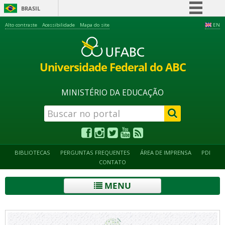
BRASIL
Simplifique!
Alto contraste
Acessibilidade
Mapa do site
EN
Comunica BR
Participe
Universidade Federal do ABC
Acesso à informação
Legislação
MINISTÉRIO DA EDUCAÇÃO
Canais
BIBLIOTECAS
PERGUNTAS FREQUENTES
ÁREA DE IMPRENSA
PDI
CONTATO
MENU