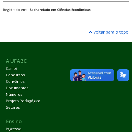
Registrado em:
Bacharelado em Ciências Econômicas
Voltar para o topo
A UFABC
Campi
Concursos
Convênios
Documentos
Números
Projeto Pedagógico
Setores
Ensino
Ingresso