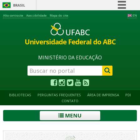
BRASIL
Simplifique!
Alto contraste
Acessibilidade
Mapa do site
EN
Comunica BR
Participe
Universidade Federal do ABC
Acesso à informação
Legislação
MINISTÉRIO DA EDUCAÇÃO
Canais
BIBLIOTECAS
PERGUNTAS FREQUENTES
ÁREA DE IMPRENSA
PDI
CONTATO
MENU