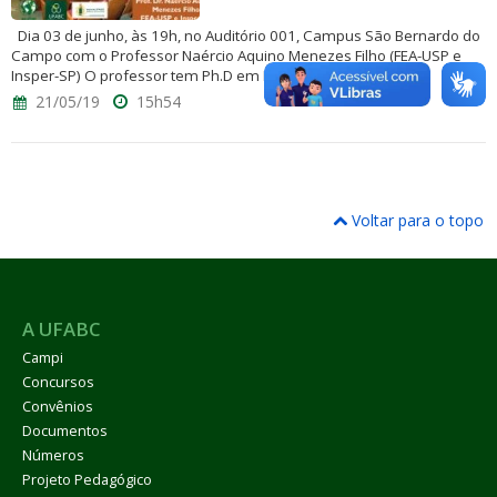
Dia 03 de junho, às 19h, no Auditório 001, Campus São Bernardo do
Campo com o Professor Naércio Aquino Menezes Filho (FEA-USP e
Insper-SP) O professor tem Ph.D em Economia pela...
21/05/19
15h54
Voltar para o topo
A UFABC
Campi
Concursos
Convênios
Documentos
Números
Projeto Pedagógico