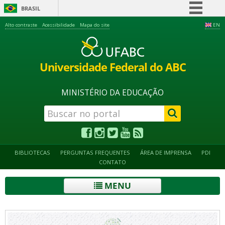
BRASIL
Simplifique!
Alto contraste
Acessibilidade
Mapa do site
EN
Comunica BR
Participe
Universidade Federal do ABC
Acesso à informação
Legislação
MINISTÉRIO DA EDUCAÇÃO
Canais
BIBLIOTECAS
PERGUNTAS FREQUENTES
ÁREA DE IMPRENSA
PDI
CONTATO
MENU