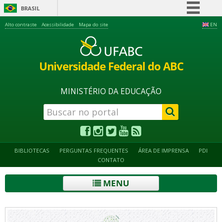
BRASIL
Simplifique!
Alto contraste
Acessibilidade
Mapa do site
EN
Comunica BR
Participe
Universidade Federal do ABC
Acesso à informação
Legislação
MINISTÉRIO DA EDUCAÇÃO
Canais
BIBLIOTECAS
PERGUNTAS FREQUENTES
ÁREA DE IMPRENSA
PDI
CONTATO
MENU