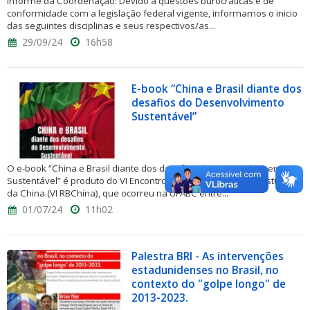
Informe da Coordenação: Devido a questões burocráticas e de
conformidade com a legislação federal vigente, informamos o inicio
das seguintes disciplinas e seus respectivos/as...
29/09/24
16h58
E-book “China e Brasil diante dos
desafios do Desenvolvimento
Sustentável”
O e-book “China e Brasil diante dos desafios do Desenvolvimento
Sustentável” é produto do VI Encontro da Rede Brasileira de Estudos
da China (VI RBChina), que ocorreu na UFABC entre...
01/07/24
11h02
Palestra BRI - As intervenções
estadunidenses no Brasil, no
contexto do "golpe longo" de
2013-2023.