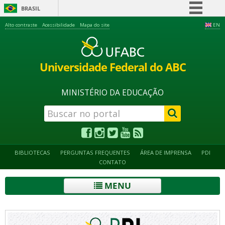
BRASIL
Simplifique!
Alto contraste
Acessibilidade
Mapa do site
EN
Comunica BR
Participe
Universidade Federal do ABC
Acesso à informação
Legislação
MINISTÉRIO DA EDUCAÇÃO
Canais
BIBLIOTECAS
PERGUNTAS FREQUENTES
ÁREA DE IMPRENSA
PDI
CONTATO
MENU