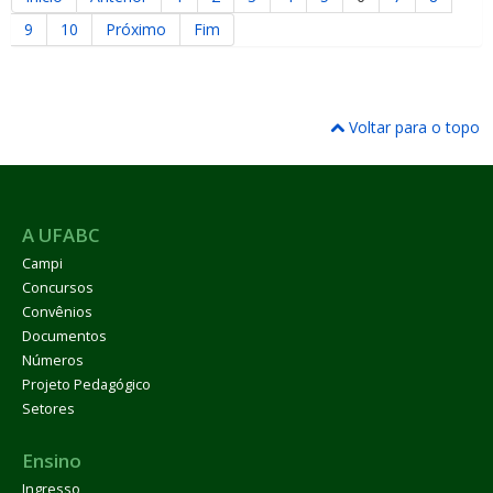
9
10
Próximo
Fim
Voltar para o topo
A UFABC
Campi
Concursos
Convênios
Documentos
Números
Projeto Pedagógico
Setores
Ensino
Ingresso