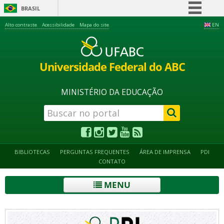
BRASIL
Simplifique!
Alto contraste
Acessibilidade
Mapa do site
EN
Comunica BR
Participe
Universidade Federal do ABC
Acesso à informação
Legislação
MINISTÉRIO DA EDUCAÇÃO
Canais
BIBLIOTECAS
PERGUNTAS FREQUENTES
ÁREA DE IMPRENSA
PDI
CONTATO
MENU