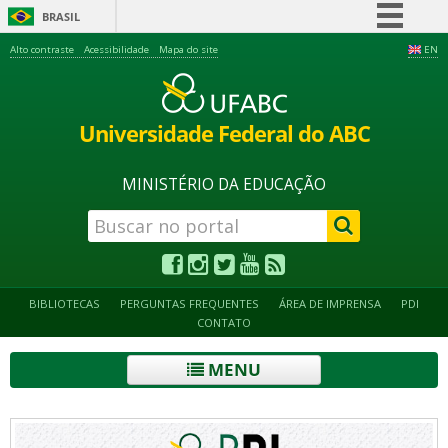
BRASIL
Simplifique!
Alto contraste
Acessibilidade
Mapa do site
EN
Comunica BR
Participe
Universidade Federal do ABC
Acesso à informação
Legislação
MINISTÉRIO DA EDUCAÇÃO
Canais
BIBLIOTECAS
PERGUNTAS FREQUENTES
ÁREA DE IMPRENSA
PDI
CONTATO
MENU