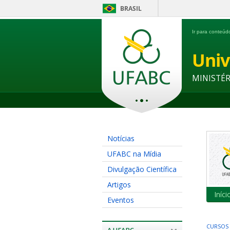
BRASIL
Ir para conteú
Univ
MINISTÉ
Notícias
UFABC na Mídia
Divulgação Científica
Artigos
Iníci
Eventos
CURSOS