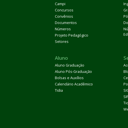
Campi
In
Concursos
Gr
Convênios
Pó
Documentos
Do
Números
Nú
Ed
Projeto Pedagógico
Setores
Aluno
S
Aluno Graduação
Ac
Aluno Pós-Graduação
Bl
Bolsas e Auxílios
Ce
Calendário Acadêmico
Po
Tidia
SI
SI
Ti
We