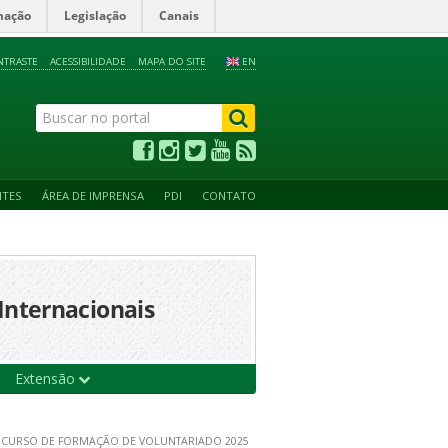
mação
Legislação
Canais
NTRASTE
ACESSIBILIDADE
MAPA DO SITE
EN
NTES
ÁREA DE IMPRENSA
PDI
CONTATO
Internacionais
Extensão
: CURSO DE FORMAÇÃO DE VOLUNTARIADO 2025