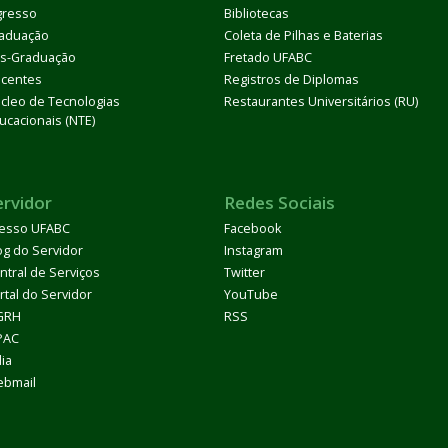
gresso
Bibliotecas
aduação
Coleta de Pilhas e Baterias
s-Graduação
Fretado UFABC
centes
Registros de Diplomas
cleo de Tecnologias
Restaurantes Universitários (RU)
ucacionais (NTE)
ervidor
Redes Sociais
esso UFABC
Facebook
og do Servidor
Instagram
ntral de Serviços
Twitter
rtal do Servidor
YouTube
GRH
RSS
PAC
dia
bmail