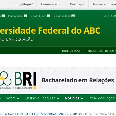
Simplifique!
Comunica BR
Participe
Acesso à infor
ALTO CO
do
1
Ir para menu
2
Ir para busca
3
Ir para rodapé
4
ersidade Federal do ABC
RIO DA EDUCAÇÃO
BIBLIOTECAS
PERGUNTAS FREQUE
Bacharelado em Relações 
o
Sobre
Ensino e Pesquisa
Notícias
Pós-Graduação
>
BACHARELADO EM RELAÇÕES INTERNACIONAIS
>
NOTÍCIAS
>
PROJETO NOSSA CASA