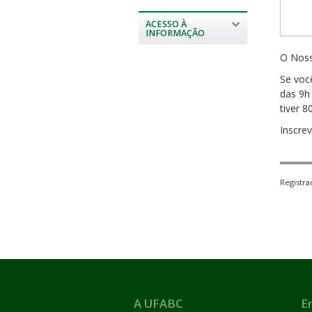
ACESSO À
INFORMAÇÃO
O Nossa
Se voc
das 9h
tiver 8
Inscre
Registr
A UFABC
E