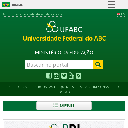
BRASIL
Simplifique!
Alto contraste
Acessibilidade
Mapa do site
EN
Comunica BR
Participe
Universidade Federal do ABC
Acesso à informação
Legislação
MINISTÉRIO DA EDUCAÇÃO
Canais
BIBLIOTECAS
PERGUNTAS FREQUENTES
ÁREA DE IMPRENSA
PDI
CONTATO
MENU