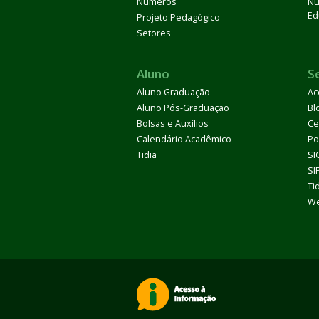
Números
Nú
Ed
Projeto Pedagógico
Setores
Aluno
S
Aluno Graduação
Ac
Aluno Pós-Graduação
Bl
Bolsas e Auxílios
Ce
Calendário Acadêmico
Po
Tidia
SI
SI
Ti
We