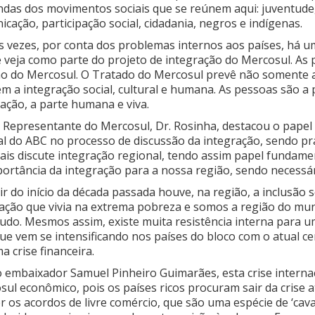
das dos movimentos sociais que se reúnem aqui: juventude,
cação, participação social, cidadania, negros e indígenas.
s vezes, por conta dos problemas internos aos países, há u
se veja como parte do projeto de integração do Mercosul. A
ão do Mercosul. O Tratado do Mercosul prevê não somente 
m a integração social, cultural e humana. As pessoas são a
ação, a parte humana e viva.
o Representante do Mercosul, Dr. Rosinha, destacou o papel
l do ABC no processo de discussão da integração, sendo pra
ais discute integração regional, tendo assim papel fundamen
portância da integração para a nossa região, sendo necessá
ir do início da década passada houve, na região, a inclusão
ação que vivia na extrema pobreza e somos a região do mu
udo. Mesmos assim, existe muita resistência interna para u
que vem se intensificando nos países do bloco com o atual c
 crise financeira.
o embaixador Samuel Pinheiro Guimarães, esta crise inter
sul econômico, pois os países ricos procuram sair da crise 
r os acordos de livre comércio, que são uma espécie de ‘cava