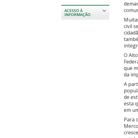
deman
comuni
ACESSO À
INFORMAÇÃO
Muita
civil 
cidad
també
integr
O Alt
Federa
que m
da im
A part
popul
de est
esta 
em uma
Para 
Merco
cresce