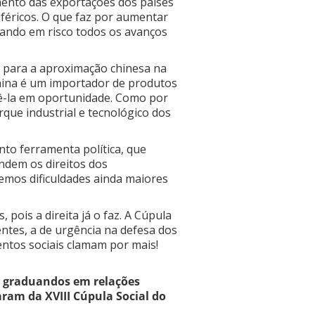
mento das exportações dos países
féricos. O que faz por aumentar
ocando em risco todos os avanços
s para a aproximação chinesa na
China é um importador de produtos
ê-la em oportunidade. Como por
que industrial e tecnológico dos
to ferramenta política, que
ndem os direitos dos
emos dificuldades ainda maiores
pois a direita já o faz. A Cúpula
tes, a de urgência na defesa dos
entos sociais clamam por mais!
ão graduandos em relações
aram da XVIII Cúpula Social do