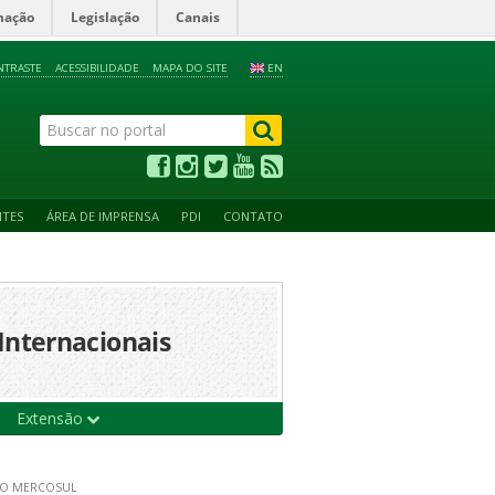
mação
Legislação
Canais
NTRASTE
ACESSIBILIDADE
MAPA DO SITE
EN
NTES
ÁREA DE IMPRENSA
PDI
CONTATO
Internacionais
Extensão
 DO MERCOSUL