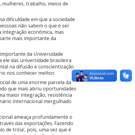
 mulheres, trabalho, meios de
ma dificuldade em que a sociedade
s pessoas não sabem o que é ser
a integração econômica, mas
 parte mais importante da
 importante da Universidade
 ele das universidade brasileira
tal na difusão e conscientização
rio nos conhecer melhor.
 social de uma enorme parcela da
ndo que mais abriu oportunidades
ma maior integração, resistência
enário internacional mergulhado
nacional ameaça profundamente o
através das exportações. Fazendo
lo de tróia’, pois, uma vez que é