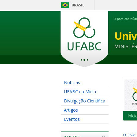
BRASIL
Ir para conteú
Univ
MINISTÉ
Notícias
UFABC na Mídia
Divulgação Científica
Artigos
Iníci
Eventos
CURSOS