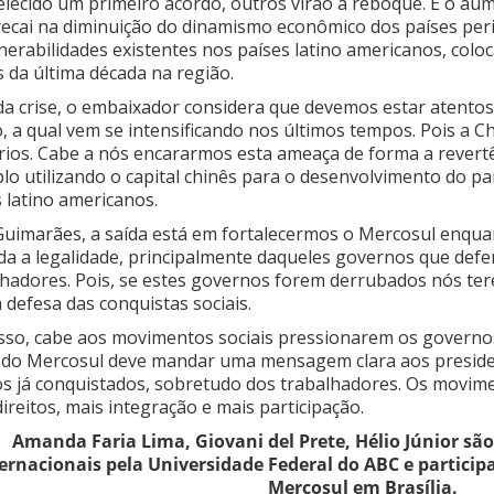
elecido um primeiro acordo, outros virão à reboque. E o au
 recai na diminuição do dinamismo econômico dos países peri
nerabilidades existentes nos países latino americanos, col
s da última década na região.
da crise, o embaixador considera que devemos estar atento
o, a qual vem se intensificando nos últimos tempos. Pois a 
rios. Cabe a nós encararmos esta ameaça de forma a revert
o utilizando o capital chinês para o desenvolvimento do par
 latino americanos.
Guimarães, a saída está em fortalecermos o Mercosul enquan
da a legalidade, principalmente daqueles governos que defe
lhadores. Pois, se estes governos forem derrubados nós ter
 defesa das conquistas sociais.
sso, cabe aos movimentos sociais pressionarem os governos, 
l do Mercosul deve mandar uma mensagem clara aos presiden
tos já conquistados, sobretudo dos trabalhadores. Os movim
ireitos, mais integração e mais participação.
Amanda Faria Lima, Giovani del Prete, Hélio Júnior s
ernacionais pela Universidade Federal do ABC e particip
Mercosul em Brasília.