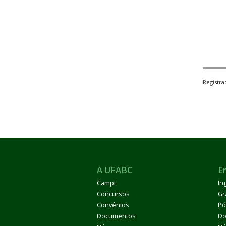
Registr
A UFABC
E
Campi
In
Concursos
Gr
Convênios
Pó
Documentos
Do