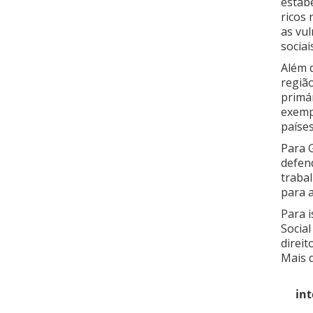
estab
ricos
as vul
sociai
Além 
regiã
primá
exempl
países
Para 
defen
traba
para a
Para i
Socia
direi
Mais d
int