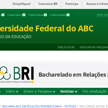
Simplifique!
Comunica BR
Participe
Acesso à infor
ALTO CO
do
1
Ir para menu
2
Ir para busca
3
Ir para rodapé
4
ersidade Federal do ABC
RIO DA EDUCAÇÃO
BIBLIOTECAS
PERGUNTAS FREQUE
Bacharelado em Relações 
o
Sobre
Ensino e Pesquisa
Notícias
Pós-Graduação
>
BACHARELADO EM RELAÇÕES INTERNACIONAIS
>
NOTÍCIAS
>
XVIII CÚPULA SOCIAL