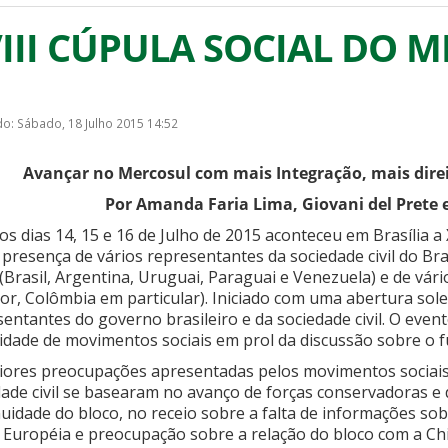
III CÚPULA SOCIAL DO 
do: Sábado, 18 Julho 2015 14:52
Avançar no Mercosul com mais Integração, mais direi
Por Amanda Faria Lima, Giovani del Prete e
os dias 14, 15 e 16 de Julho de 2015 aconteceu em Brasília a
presença de vários representantes da sociedade civil do Br
(Brasil, Argentina, Uruguai, Paraguai e Venezuela) e de vári
or, Colômbia em particular). Iniciado com uma abertura sol
entantes do governo brasileiro e da sociedade civil. O even
sidade de movimentos sociais em prol da discussão sobre o 
iores preocupações apresentadas pelos movimentos sociais
dade civil se basearam no avanço de forças conservadoras e
uidade do bloco, no receio sobre a falta de informações so
 Européia e preocupação sobre a relação do bloco com a Ch