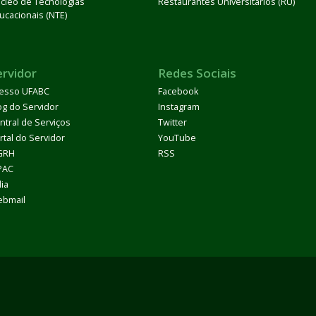
cleo de Tecnologias
Restaurantes Universitários (RU)
ucacionais (NTE)
ervidor
Redes Sociais
esso UFABC
Facebook
og do Servidor
Instagram
ntral de Serviços
Twitter
rtal do Servidor
YouTube
GRH
RSS
PAC
dia
bmail