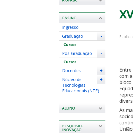
A UFABC
XV
ENSINO
Ingresso
Graduação
-
Publica
Cursos
Pós-Graduação
-
Cursos
Entre 
Docentes
+
com a 
Núcleo de
+
bloco 
Tecnologias
Equad
Educacionais (NTE)
repres
diver
ALUNO
As ma
socie
contin
PESQUISA E
União
INOVAÇÃO