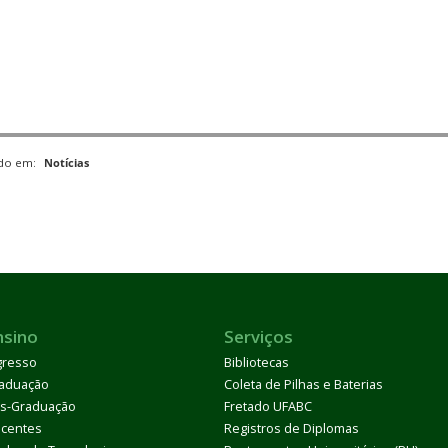
ado em:
Notícias
nsino
Serviços
gresso
Bibliotecas
aduação
Coleta de Pilhas e Baterias
s-Graduação
Fretado UFABC
centes
Registros de Diplomas