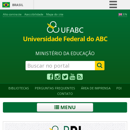
BRASIL
Simplifique!
Alto contraste
Acessibilidade
Mapa do site
EN
Comunica BR
Participe
Universidade Federal do ABC
Acesso à informação
Legislação
MINISTÉRIO DA EDUCAÇÃO
Canais
BIBLIOTECAS
PERGUNTAS FREQUENTES
ÁREA DE IMPRENSA
PDI
CONTATO
MENU