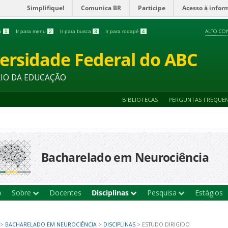
Simplifique!
Comunica BR
Participe
Acesso à infor
ALTO CO
do
1
Ir para menu
2
Ir para busca
3
Ir para rodapé
4
ersidade Federal do ABC
RIO DA EDUCAÇÃO
BIBLIOTECAS
PERGUNTAS FREQUE
Bacharelado em Neurociência
o
Sobre
Docentes
Disciplinas
Pesquisa
Estágios
>
BACHARELADO EM NEUROCIÊNCIA
>
DISCIPLINAS
>
ESTUDO DIRIGIDO