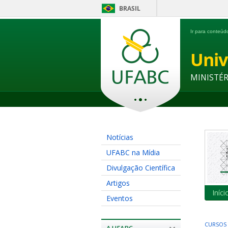
BRASIL
Ir para conteú
Univ
MINISTÉ
Notícias
UFABC na Mídia
Divulgação Científica
Artigos
Iníci
Eventos
CURSOS