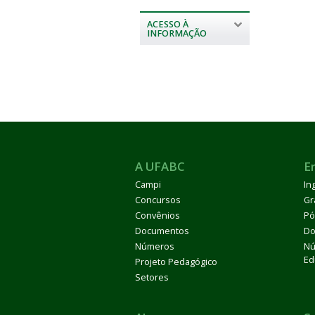
ACESSO À
INFORMAÇÃO
A UFABC
E
Campi
In
Concursos
Gr
Convênios
Pó
Documentos
Do
Números
Nú
Ed
Projeto Pedagógico
Setores