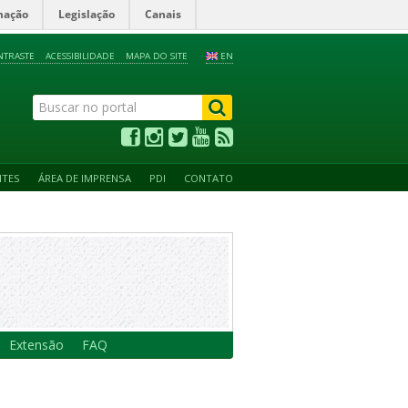
mação
Legislação
Canais
NTRASTE
ACESSIBILIDADE
MAPA DO SITE
EN
NTES
ÁREA DE IMPRENSA
PDI
CONTATO
Extensão
FAQ