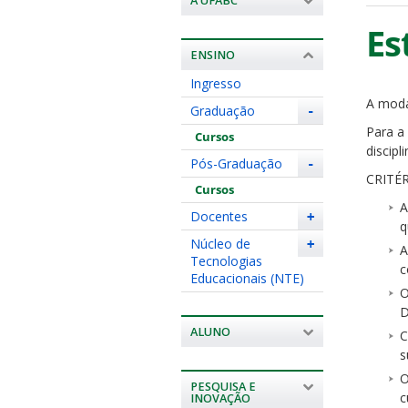
A UFABC
Es
ENSINO
Ingresso
A moda
Graduação
-
Para a
Cursos
discipl
Pós-Graduação
-
CRITÉ
Cursos
A
Docentes
+
q
Núcleo de
+
A
Tecnologias
c
Educacionais (NTE)
O
D
ALUNO
C
s
O
PESQUISA E
c
INOVAÇÃO