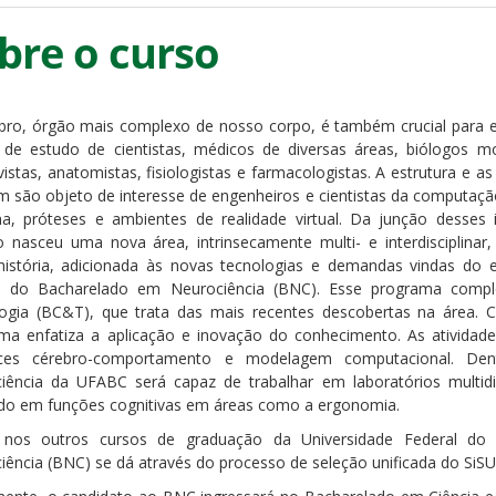
bre o curso
bro, órgão mais complexo de nosso corpo, é também crucial para
 de estudo de cientistas, médicos de diversas áreas, biólogos mo
ivistas, anatomistas, fisiologistas e farmacologistas. A estrutura e 
 são objeto de interesse de engenheiros e cientistas da computaç
a, próteses e ambientes de realidade virtual. Da junção desses in
o nasceu uma nova área, intrinsecamente multi- e interdisciplina
história, adicionada às novas tecnologias e demandas vindas do 
o do Bacharelado em Neurociência (BNC). Esse programa comp
ogia (BC&T), que trata das mais recentes descobertas na área. Co
ma enfatiza a aplicação e inovação do conhecimento. As atividades
faces cérebro-comportamento e modelagem computacional. De
iência da UFABC será capaz de trabalhar em laboratórios multidi
ido em funções cognitivas em áreas como a ergonomia.
nos outros cursos de graduação da Universidade Federal d
iência (BNC) se dá através do processo de seleção unificada do SiS