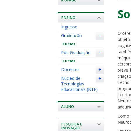
A UFABC
So
ENSINO
Ingresso
O cére
Graduação
-
objeto
Cursos
cognit
também
Pós-Graduação
-
máquin
Cursos
cérebr
Docentes
+
breve 
criaçã
Núcleo de
+
Tecnol
Tecnologias
progra
Educacionais (NTE)
inter
Neuroc
ALUNO
adquir
Como 
Neuroc
PESQUISA E
INOVAÇÃO