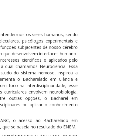
 entendermos os seres humanos, sendo
leculares, psicólogos experimentais e
as funções subjacentes de nosso cérebro
ão que desenvolvem interfaces humano-
teresses científicos e aplicados pelo
r, a qual chamamos Neurociência. Essa
estudo do sistema nervoso, inspirou a
lementa o Bacharelado em Ciência e
m foco na interdisciplinaridade, esse
 curriculares envolvem neurobiologia,
ntre outras opções, o Bacharel em
sciplinares ou aplicar o conhecimento
o ABC, o acesso ao Bacharelado em
U, que se baseia no resultado do ENEM.