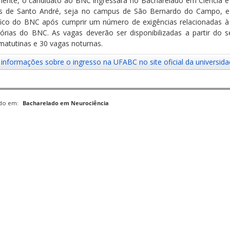
mente, o candidato ao BNC ingressará no Bacharelado em Ciência 
 de Santo André, seja no campus de São Bernardo do Campo, e s
fico do BNC após cumprir um número de exigências relacionadas à
tórias do BNC. As vagas deverão ser disponibilizadas a partir do
matutinas e 30 vagas noturnas.
 informações sobre o ingresso na UFABC no site oficial da universid
ado em:
Bacharelado em Neurociência