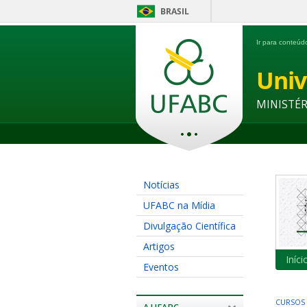
BRASIL
Ir para conteú
Univ
MINISTÉ
Notícias
UFABC na Mídia
Divulgação Científica
Artigos
Iníci
Eventos
CURSOS