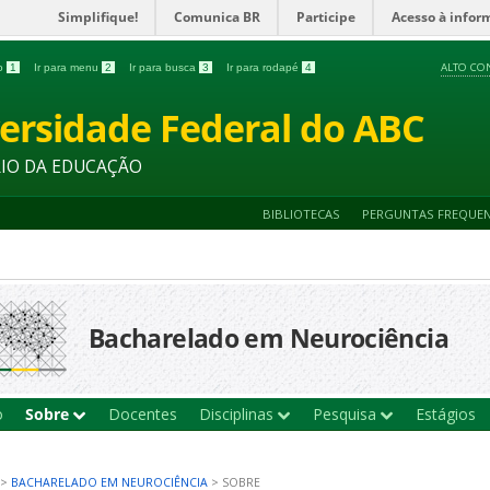
Simplifique!
Comunica BR
Participe
Acesso à infor
ALTO CO
do
1
Ir para menu
2
Ir para busca
3
Ir para rodapé
4
ersidade Federal do ABC
RIO DA EDUCAÇÃO
BIBLIOTECAS
PERGUNTAS FREQUE
Bacharelado em Neurociência
o
Sobre
Docentes
Disciplinas
Pesquisa
Estágios
>
BACHARELADO EM NEUROCIÊNCIA
>
SOBRE