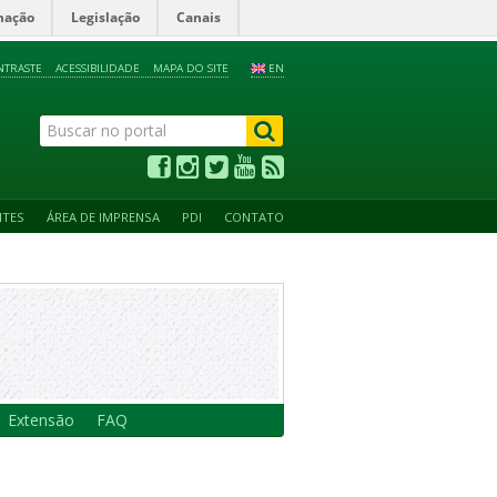
mação
Legislação
Canais
NTRASTE
ACESSIBILIDADE
MAPA DO SITE
EN
NTES
ÁREA DE IMPRENSA
PDI
CONTATO
Extensão
FAQ