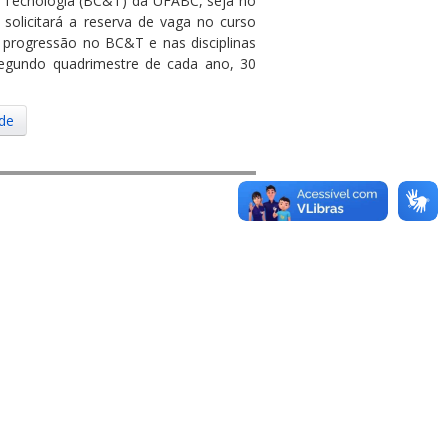
e Tecnologia (BC&T) da UFABC, seja no
olicitará a reserva de vaga no curso
 progressão no BC&T e nas disciplinas
 segundo quadrimestre de cada ano, 30
ade