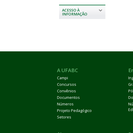
ACESSO À
INFORMAÇÃO
A UFABC
E
Campi
In
Concursos
Gr
Convênios
Pó
Documentos
Do
Números
Nú
Ed
Projeto Pedagógico
Setores