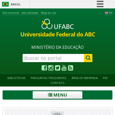
BRASIL
Simplifique!
Alto contraste
Acessibilidade
Mapa do site
EN
Comunica BR
Participe
Universidade Federal do ABC
Acesso à informação
Legislação
MINISTÉRIO DA EDUCAÇÃO
Canais
BIBLIOTECAS
PERGUNTAS FREQUENTES
ÁREA DE IMPRENSA
PDI
CONTATO
MENU