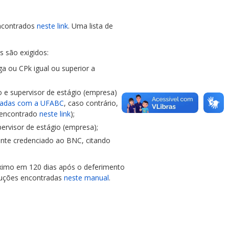
encontrados
neste link
. Uma lista de
 são exigidos:
ga ou CPk igual ou superior a
 e supervisor de estágio (empresa)
niadas com a UFABC
, caso contrário,
 encontrado
neste link
);
pervisor de estágio (empresa);
ente credenciado ao BNC, citando
ximo em 120 dias após o deferimento
truções encontradas
neste manual
.