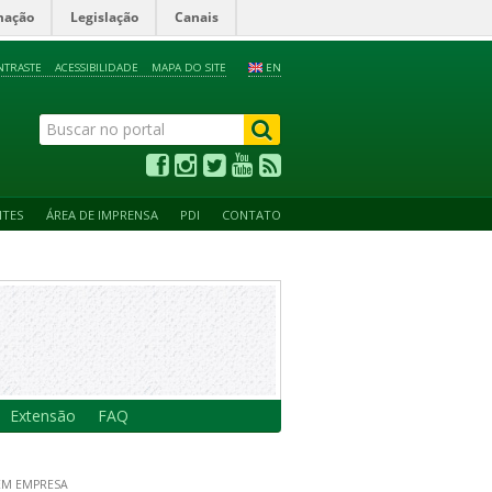
mação
Legislação
Canais
NTRASTE
ACESSIBILIDADE
MAPA DO SITE
EN
NTES
ÁREA DE IMPRENSA
PDI
CONTATO
Extensão
FAQ
EM EMPRESA