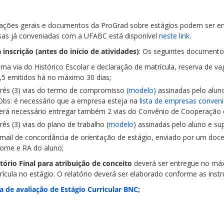
ações gerais e documentos da ProGrad sobre estágios podem ser 
as já conveniadas com a UFABC está disponível
neste link
.
a inscrição (antes do início de atividades)
: Os seguintes documentos
ma via do Histórico Escolar e declaração de matrícula, reserva de va
,5
emitidos há no máximo 30 dias;
rês (3) vias do termo de compromisso
(modelo)
assinadas pelo aluno
Obs: é necessário que a empresa esteja na
lista de empresas conve
erá necessário entregar também 2 vias do Convênio de Cooperação
rês (3) vias do plano de trabalho (
modelo
) assinadas pelo aluno e su
mail de concordância de orientação de estágio, enviado por um doc
ome e RA do aluno;
atório Final para atribuição de conceito
deverá ser entregue no má
rícula no estágio. O relatório deverá ser elaborado conforme as ins
a de avaliação de Estágio Curricular BNC
;