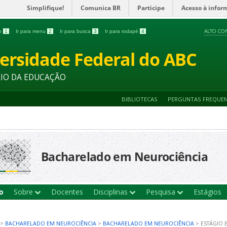
Simplifique!
Comunica BR
Participe
Acesso à infor
ALTO CO
do
1
Ir para menu
2
Ir para busca
3
Ir para rodapé
4
ersidade Federal do ABC
RIO DA EDUCAÇÃO
BIBLIOTECAS
PERGUNTAS FREQUE
Bacharelado em Neurociência
io
Sobre
Docentes
Disciplinas
Pesquisa
Estágios
>
BACHARELADO EM NEUROCIÊNCIA
>
BACHARELADO EM NEUROCIÊNCIA
>
ESTÁGIO 