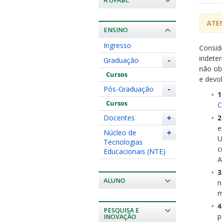
A UFABC
ATE
ENSINO
Ingresso
Consid
indete
Graduação
-
não ob
Cursos
e devo
Pós-Graduação
-
Cursos
C
Docentes
+
e
Núcleo de
+
U
Tecnologias
c
Educacionais (NTE)
A
ALUNO
n
m
PESQUISA E
p
INOVAÇÃO