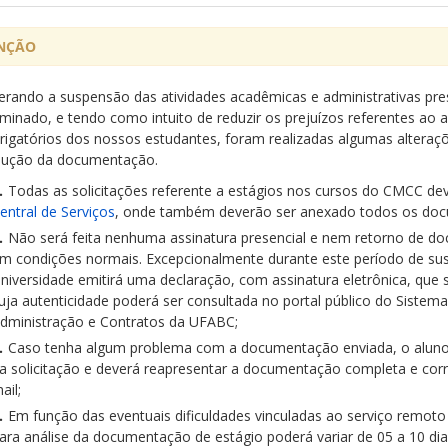
NÇÃO
erando a suspensão das atividades acadêmicas e administrativas pr
rminado, e tendo como intuito de reduzir os prejuízos referentes ao
rigatórios dos nossos estudantes, foram realizadas algumas alteraçõ
lução da documentação.
Todas as solicitações referente a estágios nos cursos do CMCC dev
entral de Serviços
, onde também deverão ser anexado todos os docu
Não será feita nenhuma assinatura presencial e nem retorno de d
m condições normais. Excepcionalmente durante este período de susp
niversidade emitirá uma declaração, com assinatura eletrônica, que 
uja autenticidade poderá ser consultada no portal público do Sistem
dministração e Contratos da UFABC;
Caso tenha algum problema com a documentação enviada, o aluno 
a solicitação e deverá reapresentar a documentação completa e cor
ail;
Em função das eventuais dificuldades vinculadas ao serviço remoto
ara análise da documentação de estágio poderá variar de 05 a 10 dia