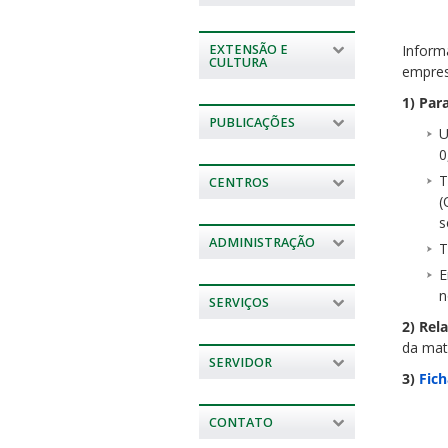
EXTENSÃO E
Inform
CULTURA
empres
1) Par
PUBLICAÇÕES
U
0
T
CENTROS
(
s
ADMINISTRAÇÃO
T
E
n
SERVIÇOS
2) Rel
da mat
SERVIDOR
3)
Fich
CONTATO