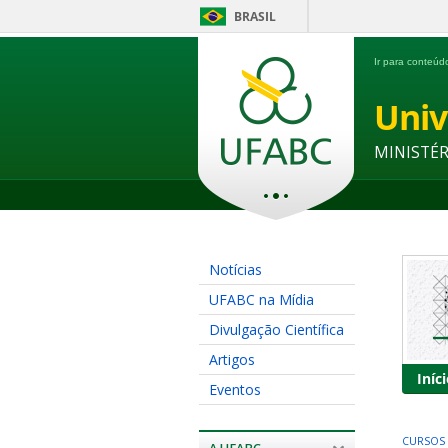
BRASIL
Ir para conteú
Univ
MINISTÉ
Notícias
UFABC na Mídia
Divulgação Científica
Artigos
Iníc
Eventos
CURSOS