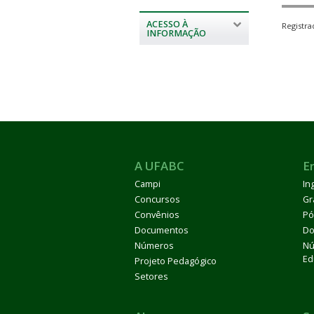
ACESSO À
Registr
INFORMAÇÃO
A UFABC
E
Campi
In
Concursos
Gr
Convênios
Pó
Documentos
Do
Números
Nú
Ed
Projeto Pedagógico
Setores